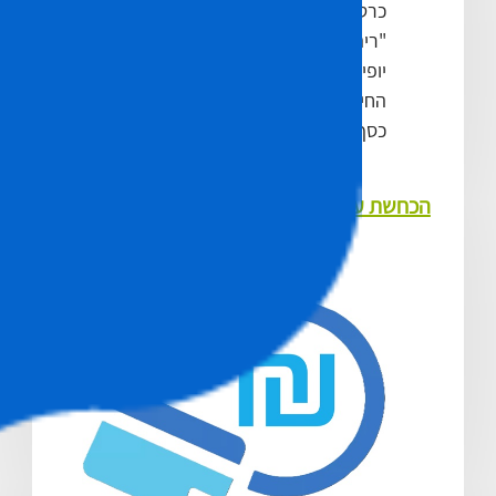
כרטיס. לעיתים לעסק יש שם לדוגמא
"ריהוט צמרת" אבל בפירוט האשראי
יופיע א.א. ריהוט, הרוכש לא יזהה את
החיוב ויכחיש מתוך חשיבה שלקחו לו
כסף בגין עסקה שלא ביצע.
הכחשת עסקה