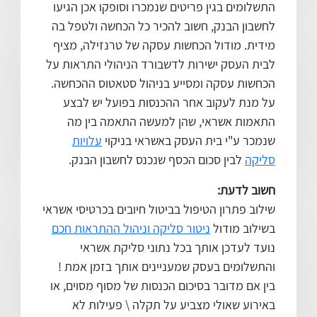
התשלומים בגין פריטים שנמכרו וסופקו אכן הגיעו
לחשבון הבנק, חשוב להכיר כל הכחשה ולטפל בה
מידית. מודול הכחשות עסקה של טרנזילה, מציף
לבית העסק ישירות לדשבורד הניהולי התראות על
הכחשות עסקה ומסייע בניהול סטאטוס ההכחשה.
על מנת לעקוב אחר ההכנסות בפועל יש לבצע
התאמות אשראי, שהן למעשה התאמה בין מה
שנמכר ע"י בית העסק באשראי בניקוי
עלויות
סליקה
לבין סכום הכסף שנכנס לחשבון הבנק.
חשוב לדעת:
שילוב פתרון הטיפול בביטול חיובים בכרטיסי אשראי
בשילוב מודול
ניטור סליקה וניהול ההתראות חכם
נועד לעדכן אותך בכל נתוני סליקת אשראי
והתשלומים בעסק שמעניינים אותך בזמן אמת !
בין אם מדובר בסיכום הכנסות של מסוף מסוים, או
באירוע שאולי מצביע על תקלה \ פעילות לא