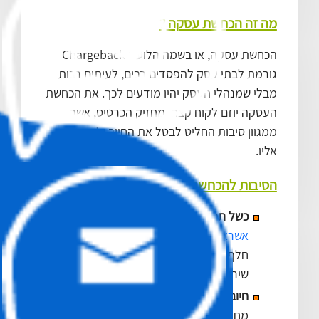
מה זה הכחשת עסקה ?
הכחשת עסקה, או בשמה הלועזי Chargeback
גורמת לבתי עסק להפסדים רבים, לעיתים רבות
מבלי שמנהלי העסק יהיו מודעים לכך. את הכחשת
העסקה יוזם לקוח קצה, מחזיק הכרטיס, אשר
ממגוון סיבות החליט לבטל את החיוב ולהתכחש
אליו.
הסיבות להכחשת עסקה
כשל תמורה
– (הנשען על
חוק כרטיסי
אשראי
) הוא מצב בו תאריך אספקה
חלף והתמורה, קרי המוצר \ סחורה \
שירות לא התקבל או התקבל חלקית.
חיוב על עסקה שלא בוצעה
על ידי
מחזיק הכרטיס – במקרה זה, מחזיק