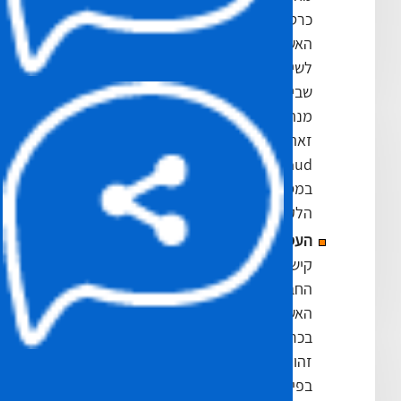
כרטיס אשראי רואה בדיווח מחברת
האשראי חיוב לא מוכר, הוא לא יודע
לשייך את שם בית העסק לעסקה
שביצע ופונה להכחיש את העסקה על
מנת לקבל את כספו בחזרה. תופעה
זאת מקורה בפעילות בלתי חוקית –
Fraud ,כאשר בית עסק משתמש
במספר כרטיס אשראי ללא ידיעת
הלקוח.
העסקה תקינה
, אולם הרוכש לא
קישר בין שם העסק בו רכש לבין שם
החברה שמופיע בפירוט הוצאות
האשראי שלו. לכל בית עסק שמוכר
בכרטיסי אשראי ישנו “descriptor”
זהו תיאור בית העסק כפי שיופיע
בפירוט העסקאות שביצע מחזיק