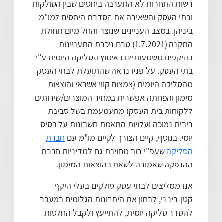
רשות התחרות לא התערבה ביחסים שבין הסולקות
ובתי העסק והשאירה את הסדרת היחסים למו"מ
ביניהן. במצב העניינים שנוצר והחל מיום תחולת
התקנה (1.7.2021) טרם ניכרת התעניינות
בהיקפים משמעותיים באימוץ הסליקה היומית ע"י
בתי העסק. על פניו נראה שהתועלת לבתי העסק
מהסליקה היומית (צמצום קווי אשראי והוצאות
מימון והפחתה אפשרית במחיר המוצרים/שירותים
ללקוחות בית העסק) מתעמעמת בשל סביבת
ריבית נמוכה ועלויות התאמת חשבונות על בסיס
יומי. בנוסף, קיים הצורך לקיים מו"מ עם
חברת
הסליקה
שעפ"י רוב מחויבת גם למדיניות חברת
ההנפקה שאמורה לשאת בהוצאות המימון.
אנו ממליצים לבתי עסק סולקים בעלי היקף
קטן-בינוני, לבחון את היתרונות הגלומים במעבר
להסדר סליקה יומית, להתייעץ ולקבל החלטות